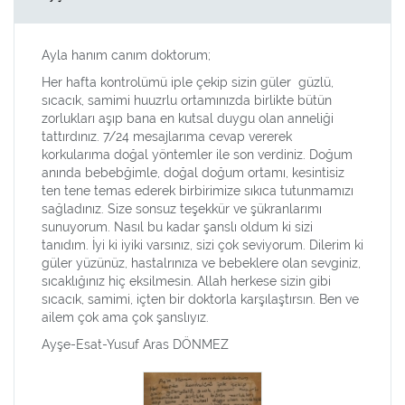
Ayla hanım canım doktorum;
Her hafta kontrolümü iple çekip sizin güler güzlü,
sıcacık, samimi huuzrlu ortamınızda birlikte bütün
zorlukları aşıp bana en kutsal duygu olan anneliği
tattırdınız. 7/24 mesajlarıma cevap vererek
korkularıma doğal yöntemler ile son verdiniz. Doğum
anında bebebğimle, doğal doğum ortamı, kesintisiz
ten tene temas ederek birbirimize sıkıca tutunmamızı
sağladınız. Size sonsuz teşekkür ve şükranlarımı
sunuyorum. Nasıl bu kadar şanslı oldum ki sizi
tanıdım. İyi ki iyiki varsınız, sizi çok seviyorum. Dilerim ki
güler yüzünüz, hastalrınıza ve bebeklere olan sevginiz,
sıcaklığınız hiç eksilmesin. Allah herkese sizin gibi
sıcacık, samimi, içten bir doktorla karşılaştırsın. Ben ve
ailem çok ama çok şanslıyız.
Ayşe-Esat-Yusuf Aras DÖNMEZ