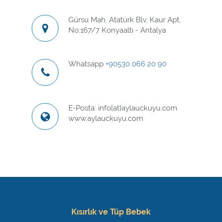
Gürsu Mah, Atatürk Blv, Kaur Apt,
No:167/7 Konyaaltı - Antalya
Whatsapp
+90530 066 20 90
E-Posta: info[at]aylauckuyu.com
www.aylauckuyu.com
Kısırlık ve Tüp Bebek