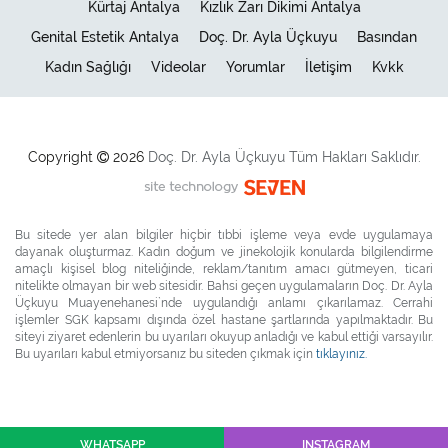
Kürtaj Antalya
Kızlık Zarı Dikimi Antalya
Genital Estetik Antalya
Doç. Dr. Ayla Üçkuyu
Basından
Kadın Sağlığı
Videolar
Yorumlar
İletişim
Kvkk
Copyright
2026
Doç. Dr.
Ayla Üçkuyu
Tüm Hakları Saklıdır.
Bu sitede yer alan bilgiler hiçbir tıbbi işleme veya evde uygulamaya
dayanak oluşturmaz. Kadın doğum ve jinekolojik konularda bilgilendirme
amaçlı kişisel blog niteliğinde, reklam/tanıtım amacı gütmeyen, ticari
nitelikte olmayan bir web sitesidir. Bahsi geçen uygulamaların Doç. Dr. Ayla
Üçkuyu Muayenehanesi`nde uygulandığı anlamı çıkarılamaz. Cerrahi
işlemler SGK kapsamı dışında özel hastane şartlarında yapılmaktadır. Bu
siteyi ziyaret edenlerin bu uyarıları okuyup anladığı ve kabul ettiği varsayılır.
Bu uyarıları kabul etmiyorsanız bu siteden çıkmak için
tıklayınız.
WHATSAPP
INSTAGRAM