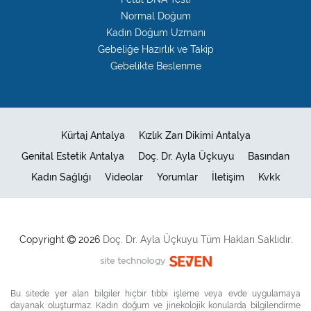
Normal Doğum
Kadın Doğum Uzmanı
Gebeliğe Hazırlık ve Takip
Gebelikte Beslenme
Kürtaj Antalya
Kızlık Zarı Dikimi Antalya
Genital Estetik Antalya
Doç. Dr. Ayla Üçkuyu
Basından
Kadın Sağlığı
Videolar
Yorumlar
İletişim
Kvkk
Copyright
2026
Doç. Dr.
Ayla Üçkuyu
Tüm Hakları Saklıdır.
Bu sitede yer alan bilgiler hiçbir tıbbi işleme veya evde uygulamaya
dayanak oluşturmaz. Kadın doğum ve jinekolojik konularda bilgilendirme