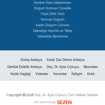
Kordon Kanı Saklanması
Doğum Sonrası Cinsellik
Fetal DNA Testi
Normal Doğum
Kadın Doğum Uzmanı
Gebeliğe Hazırlık ve Takip
Gebelikte Beslenme
Kürtaj Antalya
Kızlık Zarı Dikimi Antalya
Genital Estetik Antalya
Doç. Dr. Ayla Üçkuyu
Basından
Kadın Sağlığı
Videolar
Yorumlar
İletişim
Kvkk
Copyright
2026
Doç. Dr.
Ayla Üçkuyu
Tüm Hakları Saklıdır.