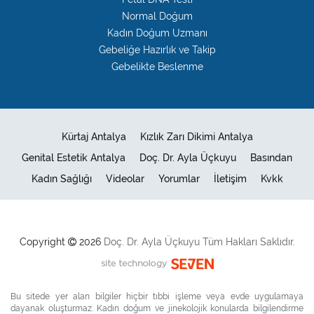
Normal Doğum
Kadın Doğum Uzmanı
Gebeliğe Hazırlık ve Takip
Gebelikte Beslenme
Kürtaj Antalya
Kızlık Zarı Dikimi Antalya
Genital Estetik Antalya
Doç. Dr. Ayla Üçkuyu
Basından
Kadın Sağlığı
Videolar
Yorumlar
İletişim
Kvkk
Copyright
2026
Doç. Dr.
Ayla Üçkuyu
Tüm Hakları Saklıdır.
Bu sitede yer alan bilgiler hiçbir tıbbi işleme veya evde uygulamaya
dayanak oluşturmaz. Kadın doğum ve jinekolojik konularda bilgilendirme