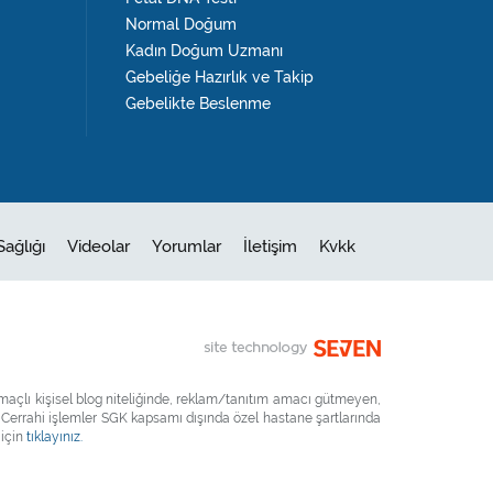
Normal Doğum
Kadın Doğum Uzmanı
Gebeliğe Hazırlık ve Takip
Gebelikte Beslenme
Sağlığı
Videolar
Yorumlar
İletişim
Kvkk
maçlı kişisel blog niteliğinde, reklam/tanıtım amacı gütmeyen,
 Cerrahi işlemler SGK kapsamı dışında özel hastane şartlarında
 için
tıklayınız.