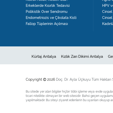
Erkeklerde Kısırlık Tedavisi
HPV ve
Polikistik Over Sendromu
Cinsel 
Endometriozis ve Çikolata Kisti
Cinsel
Fallop Tüplerinin Açılması
Kadınl
Kürtaj Antalya
Kızlık Zarı Dikimi Antalya
Ge
Copyright
2026
Doç. Dr.
Ayla Üçkuyu
Tüm Hakları S
Bu sitede yer alan bilgiler hiçbir tıbbi işleme veya evde uyg
ticari nitelikte olmayan bir web sitesidir. Bahsi geçen uygul
yapılmaktadır. Bu siteyi ziyaret edenlerin bu uyarıları okuyup an