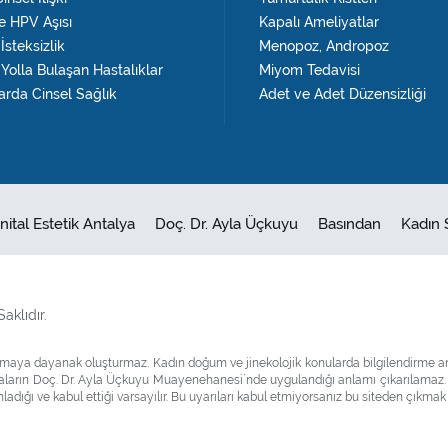
 HPV Aşısı
Kapalı Ameliyatlar
İsteksizlik
Menopoz, Andropoz
 Yolla Bulaşan Hastalıklar
Miyom Tedavisi
arda Cinsel Sağlık
Adet ve Adet Düzensizliği
nital Estetik Antalya
Doç. Dr. Ayla Üçkuyu
Basından
Kadın 
aklıdır.
ulamaya dayanak oluşturmaz. Kadın doğum ve jinekolojik konularda bilgilendirme a
amaların Doç. Dr. Ayla Üçkuyu Muayenehanesi`nde uygulandığı anlamı çıkarılamaz.
ladığı ve kabul ettiği varsayılır. Bu uyarıları kabul etmiyorsanız bu siteden çıkmak