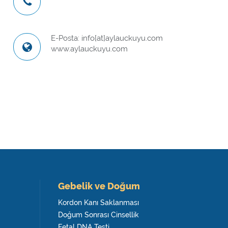
E-Posta: info[at]aylauckuyu.com
www.aylauckuyu.com
Gebelik ve Doğum
Kordon Kanı Saklanması
Doğum Sonrası Cinsellik
Fetal DNA Testi