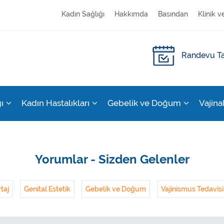
Kadın Sağlığı
Hakkımda
Basından
Klinik v
Randevu Ta
ı
Kadın Hastalıkları
Gebelik ve Doğum
Vajina
Yorumlar - Sizden Gelenler
taj
Genital Estetik
Gebelik ve Doğum
Vajinismus Tedavisi