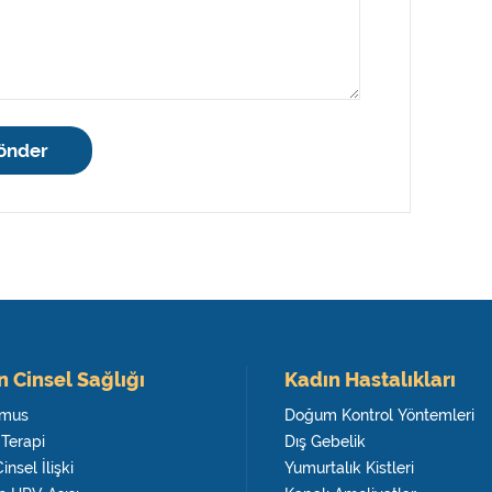
önder
n Cinsel Sağlığı
Kadın Hastalıkları
smus
Doğum Kontrol Yöntemleri
 Terapi
Dış Gebelik
Cinsel İlişki
Yumurtalık Kistleri