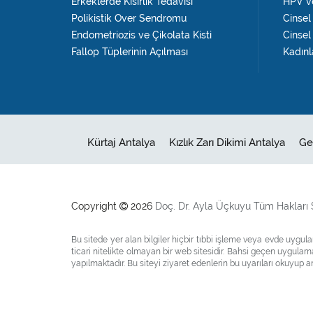
Erkeklerde Kısırlık Tedavisi
HPV ve
Polikistik Over Sendromu
Cinsel 
Endometriozis ve Çikolata Kisti
Cinsel
Fallop Tüplerinin Açılması
Kadınl
Kürtaj Antalya
Kızlık Zarı Dikimi Antalya
Ge
Copyright
2026
Doç. Dr.
Ayla Üçkuyu
Tüm Hakları S
Bu sitede yer alan bilgiler hiçbir tıbbi işleme veya evde uyg
ticari nitelikte olmayan bir web sitesidir. Bahsi geçen uygul
yapılmaktadır. Bu siteyi ziyaret edenlerin bu uyarıları okuyup an