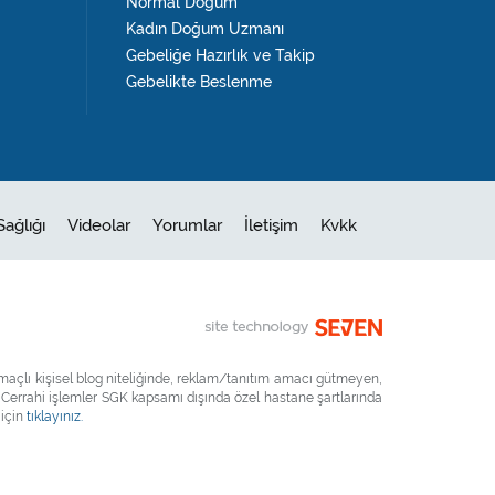
Normal Doğum
Kadın Doğum Uzmanı
Gebeliğe Hazırlık ve Takip
Gebelikte Beslenme
Sağlığı
Videolar
Yorumlar
İletişim
Kvkk
maçlı kişisel blog niteliğinde, reklam/tanıtım amacı gütmeyen,
 Cerrahi işlemler SGK kapsamı dışında özel hastane şartlarında
 için
tıklayınız.