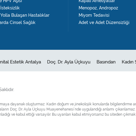
 HPV Aşısı
Kapalı Ameliyatlar
İsteksizlik
Menopoz, Andropoz
 Yolla Bulaşan Hastalıklar
Miyom Tedavisi
arda Cinsel Sağlık
Adet ve Adet Düzensizliği
nital Estetik Antalya
Doç. Dr. Ayla Üçkuyu
Basından
Kadın 
aklıdır.
ulamaya dayanak oluşturmaz. Kadın doğum ve jinekolojik konularda bilgilendirme a
amaların Doç. Dr. Ayla Üçkuyu Muayenehanesi`nde uygulandığı anlamı çıkarılamaz.
ladığı ve kabul ettiği varsayılır. Bu uyarıları kabul etmiyorsanız bu siteden çıkmak