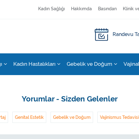
Kadın Sağlığı
Hakkımda
Basından
Klinik v
Randevu Ta
ı
Kadın Hastalıkları
Gebelik ve Doğum
Vajina
Yorumlar - Sizden Gelenler
taj
Genital Estetik
Gebelik ve Doğum
Vajinismus Tedavisi