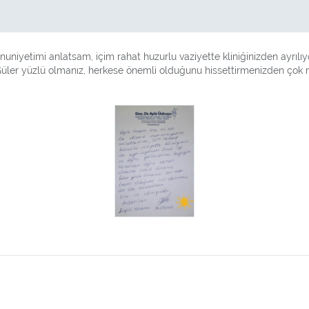
iyetimi anlatsam, içim rahat huzurlu vaziyette kliniğinizden ayrılı
er yüzlü olmanız, herkese önemli olduğunu hissettirmenizden çok mem