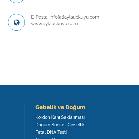
E-Posta: info[at]aylauckuyu.com
www.aylauckuyu.com
Gebelik ve Doğum
Kordon Kanı Saklanması
Doğum Sonrası Cinsellik
Fetal DNA Testi